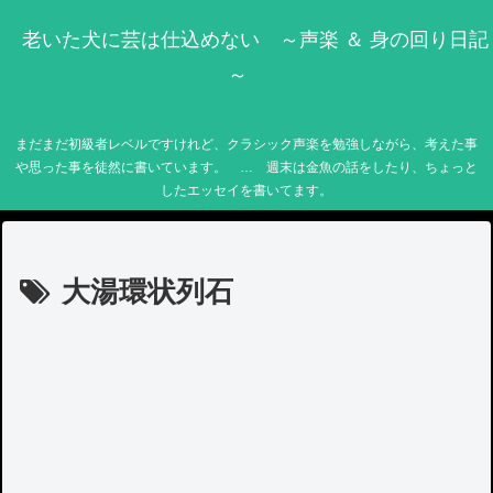
老いた犬に芸は仕込めない ～声楽 ＆ 身の回り日記
～
まだまだ初級者レベルですけれど、クラシック声楽を勉強しながら、考えた事
や思った事を徒然に書いています。 … 週末は金魚の話をしたり、ちょっと
したエッセイを書いてます。
大湯環状列石