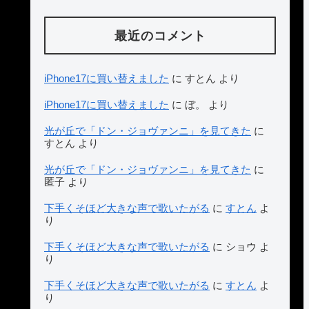
最近のコメント
iPhone17に買い替えました
に
すとん
より
iPhone17に買い替えました
に
ぼ。
より
光が丘で「ドン・ジョヴァンニ」を見てきた
に
すとん
より
光が丘で「ドン・ジョヴァンニ」を見てきた
に
匿子
より
下手くそほど大きな声で歌いたがる
に
すとん
よ
り
下手くそほど大きな声で歌いたがる
に
ショウ
よ
り
下手くそほど大きな声で歌いたがる
に
すとん
よ
り