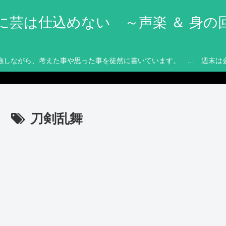
に芸は仕込めない ～声楽 ＆ 身の
強しながら、考えた事や思った事を徒然に書いています。 … 週末は
刀剣乱舞