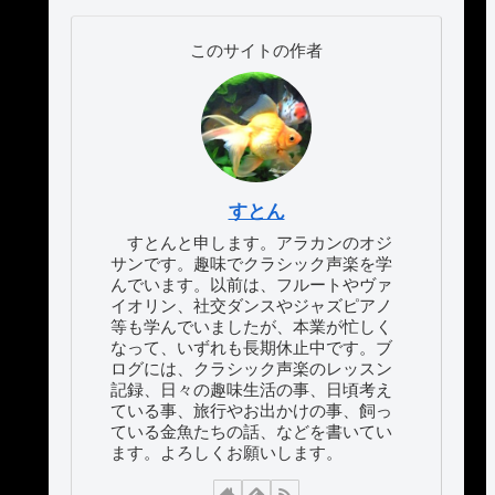
このサイトの作者
すとん
すとんと申します。アラカンのオジ
サンです。趣味でクラシック声楽を学
んでいます。以前は、フルートやヴァ
イオリン、社交ダンスやジャズピアノ
等も学んでいましたが、本業が忙しく
なって、いずれも長期休止中です。ブ
ログには、クラシック声楽のレッスン
記録、日々の趣味生活の事、日頃考え
ている事、旅行やお出かけの事、飼っ
ている金魚たちの話、などを書いてい
ます。よろしくお願いします。