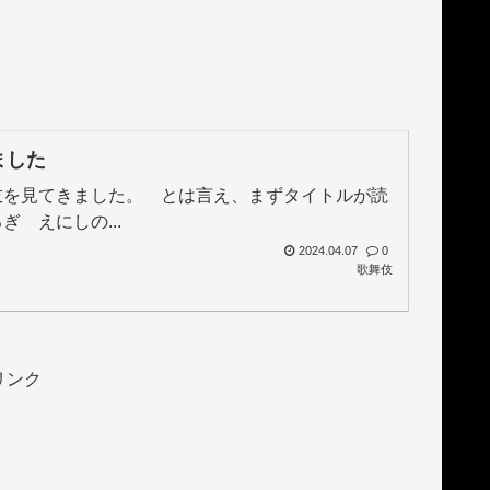
ました
伎を見てきました。 とは言え、まずタイトルが読
 えにしの...
2024.04.07
0
歌舞伎
リンク