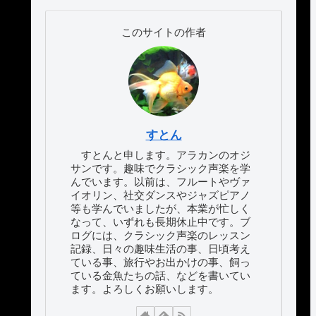
このサイトの作者
すとん
すとんと申します。アラカンのオジ
サンです。趣味でクラシック声楽を学
んでいます。以前は、フルートやヴァ
イオリン、社交ダンスやジャズピアノ
等も学んでいましたが、本業が忙しく
なって、いずれも長期休止中です。ブ
ログには、クラシック声楽のレッスン
記録、日々の趣味生活の事、日頃考え
ている事、旅行やお出かけの事、飼っ
ている金魚たちの話、などを書いてい
ます。よろしくお願いします。