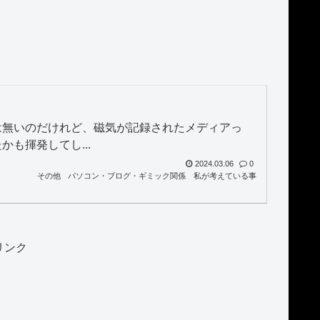
は無いのだけれど、磁気が記録されたメディアっ
も揮発してし...
2024.03.06
0
その他
パソコン・ブログ・ギミック関係
私が考えている事
リンク