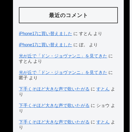
最近のコメント
iPhone17に買い替えました
に
すとん
より
iPhone17に買い替えました
に
ぼ。
より
光が丘で「ドン・ジョヴァンニ」を見てきた
に
すとん
より
光が丘で「ドン・ジョヴァンニ」を見てきた
に
匿子
より
下手くそほど大きな声で歌いたがる
に
すとん
よ
り
下手くそほど大きな声で歌いたがる
に
ショウ
よ
り
下手くそほど大きな声で歌いたがる
に
すとん
よ
り