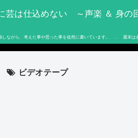
に芸は仕込めない ～声楽 ＆ 身の
強しながら、考えた事や思った事を徒然に書いています。 … 週末は
ビデオテープ