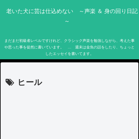
老いた犬に芸は仕込めない ～声楽 ＆ 身の回り日記
～
まだまだ初級者レベルですけれど、クラシック声楽を勉強しながら、考えた事
や思った事を徒然に書いています。 … 週末は金魚の話をしたり、ちょっと
したエッセイを書いてます。
ヒール