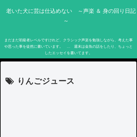
老いた犬に芸は仕込めない ～声楽 ＆ 身の回り日記
～
まだまだ初級者レベルですけれど、クラシック声楽を勉強しながら、考えた事
や思った事を徒然に書いています。 … 週末は金魚の話をしたり、ちょっと
したエッセイを書いてます。
りんごジュース