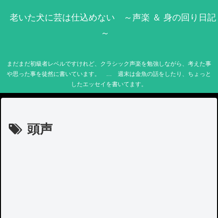
老いた犬に芸は仕込めない ～声楽 ＆ 身の回り日記
～
まだまだ初級者レベルですけれど、クラシック声楽を勉強しながら、考えた事
や思った事を徒然に書いています。 … 週末は金魚の話をしたり、ちょっと
したエッセイを書いてます。
頭声