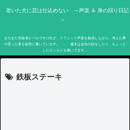
老いた犬に芸は仕込めない ～声楽 ＆ 身の回り日記
～
まだまだ初級者レベルですけれど、クラシック声楽を勉強しながら、考えた事
や思った事を徒然に書いています。 … 週末は金魚の話をしたり、ちょっと
したエッセイを書いてます。
鉄板ステーキ