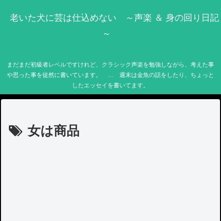
老いた犬に芸は仕込めない ～声楽 ＆ 身の回り日記
～
まだまだ初級者レベルですけれど、クラシック声楽を勉強しながら、考えた事
や思った事を徒然に書いています。 … 週末は金魚の話をしたり、ちょっと
したエッセイを書いてます。
女は商品