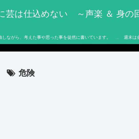
に芸は仕込めない ～声楽 ＆ 身の
強しながら、考えた事や思った事を徒然に書いています。 … 週末は
危険