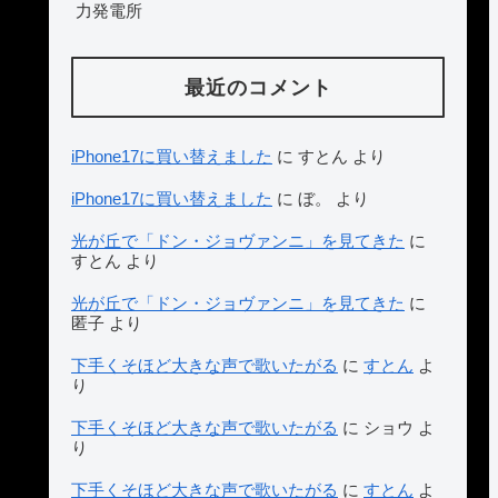
力発電所
最近のコメント
iPhone17に買い替えました
に
すとん
より
iPhone17に買い替えました
に
ぼ。
より
光が丘で「ドン・ジョヴァンニ」を見てきた
に
すとん
より
光が丘で「ドン・ジョヴァンニ」を見てきた
に
匿子
より
下手くそほど大きな声で歌いたがる
に
すとん
よ
り
下手くそほど大きな声で歌いたがる
に
ショウ
よ
り
下手くそほど大きな声で歌いたがる
に
すとん
よ