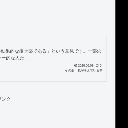
か効果的な痩せ薬である」という意見です。一部の
的な人た...
2026.06.09
0
その他
私が考えている事
リンク