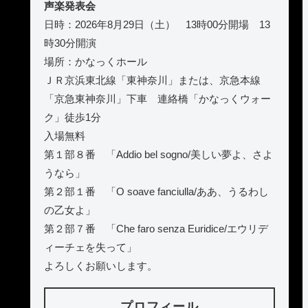
声楽発表会
日時：2026年8月29日（土） 13時00分開場 13
時30分開演
場所：かなっくホール
ＪＲ京浜東北線「東神奈川」または、京急本線
「京急東神奈川」下車 連絡橋「かなっくウォー
ク」徒歩1分
入場無料
第１部８番 「Addio bel sogno/美しい夢よ、さよ
うなら」
第２部１番 「O soave fanciulla/ああ、うるわし
の乙女よ」
第２部７番 「Che faro senza Euridice/エウリデ
ィーチェを失って」
よろしくお願いします。
プロフィール