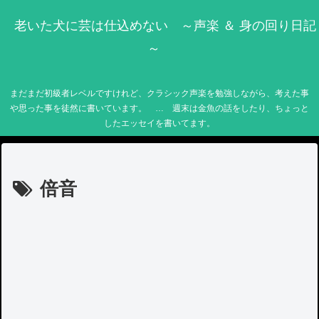
老いた犬に芸は仕込めない ～声楽 ＆ 身の回り日記
～
まだまだ初級者レベルですけれど、クラシック声楽を勉強しながら、考えた事
や思った事を徒然に書いています。 … 週末は金魚の話をしたり、ちょっと
したエッセイを書いてます。
倍音