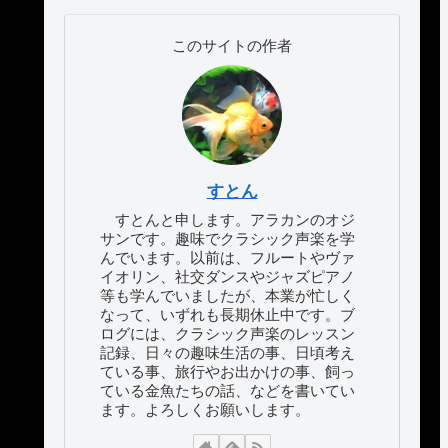
このサイトの作者
すとん
すとんと申します。アラカンのオジ
サンです。趣味でクラシック声楽を学
んでいます。以前は、フルートやヴァ
イオリン、社交ダンスやジャズピアノ
等も学んでいましたが、本業が忙しく
なって、いずれも長期休止中です。ブ
ログには、クラシック声楽のレッスン
記録、日々の趣味生活の事、日頃考え
ている事、旅行やお出かけの事、飼っ
ている金魚たちの話、などを書いてい
ます。よろしくお願いします。