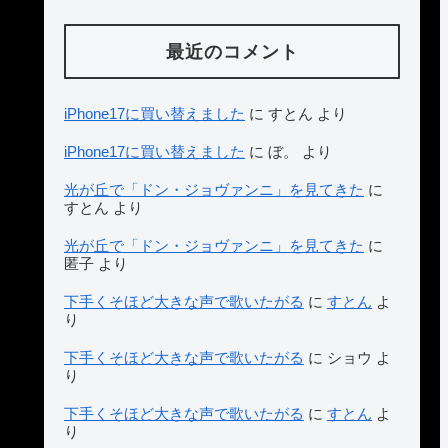
最近のコメント
iPhone17に買い替えました
に
すとん
より
iPhone17に買い替えました
に
ぼ。
より
光が丘で「ドン・ジョヴァンニ」を見てきた
に
すとん
より
光が丘で「ドン・ジョヴァンニ」を見てきた
に
匿子
より
下手くそほど大きな声で歌いたがる
に
すとん
よ
り
下手くそほど大きな声で歌いたがる
に
ショウ
よ
り
下手くそほど大きな声で歌いたがる
に
すとん
よ
り