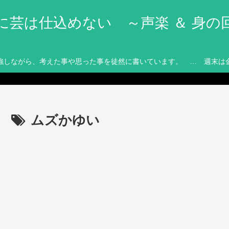
に芸は仕込めない ～声楽 ＆ 身の
強しながら、考えた事や思った事を徒然に書いています。 … 週末は
ムズかゆい