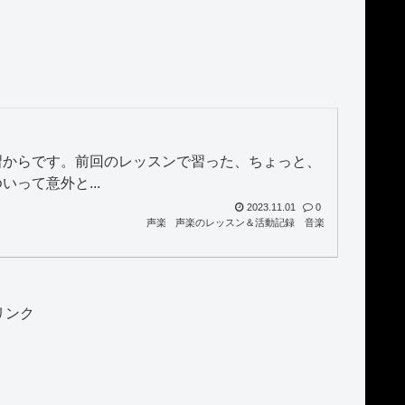
習からです。前回のレッスンで習った、ちょっと、
って意外と...
2023.11.01
0
声楽
声楽のレッスン＆活動記録
音楽
リンク