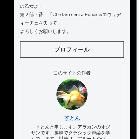
の乙女よ」
第２部７番 「Che faro senza Euridice/エウリデ
ィーチェを失って」
よろしくお願いします。
プロフィール
このサイトの作者
すとん
すとんと申します。アラカンのオジ
サンです。趣味でクラシック声楽を学
んでいます。以前は、フルートやヴァ