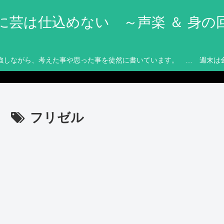
に芸は仕込めない ～声楽 ＆ 身の
強しながら、考えた事や思った事を徒然に書いています。 … 週末は
フリゼル