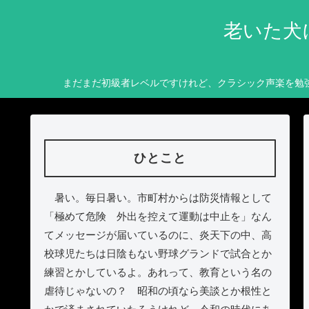
老いた犬
まだまだ初級者レベルですけれど、クラシック声楽を勉
ひとこと
暑い。毎日暑い。市町村からは防災情報として
「極めて危険 外出を控えて運動は中止を」なん
てメッセージが届いているのに、炎天下の中、高
校球児たちは日陰もない野球グランドで試合とか
練習とかしているよ。あれって、教育という名の
虐待じゃないの？ 昭和の頃なら美談とか根性と