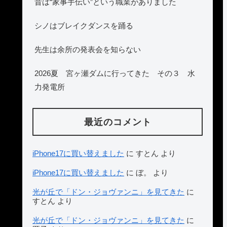
昔は“家事手伝い”という職業がありました
シノはブレイクダンスを踊る
先生は余所の発表会を知らない
2026夏 宮ヶ瀬ダムに行ってきた その３ 水
力発電所
最近のコメント
iPhone17に買い替えました
に
すとん
より
iPhone17に買い替えました
に
ぼ。
より
光が丘で「ドン・ジョヴァンニ」を見てきた
に
すとん
より
光が丘で「ドン・ジョヴァンニ」を見てきた
に