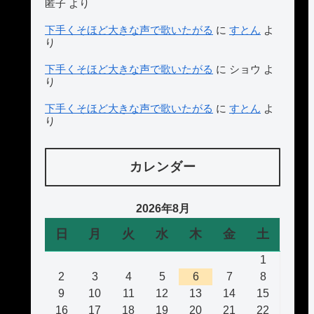
匿子
より
下手くそほど大きな声で歌いたがる
に
すとん
よ
り
下手くそほど大きな声で歌いたがる
に
ショウ
よ
り
下手くそほど大きな声で歌いたがる
に
すとん
よ
り
カレンダー
2026年8月
日
月
火
水
木
金
土
1
2
3
4
5
6
7
8
9
10
11
12
13
14
15
16
17
18
19
20
21
22