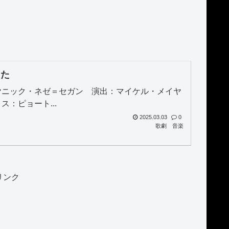
きた
ヤニック・ネゼ＝セガン 演出：マイケル・メイヤ
：ピョート...
2025.03.03
0
歌劇
音楽
リンク