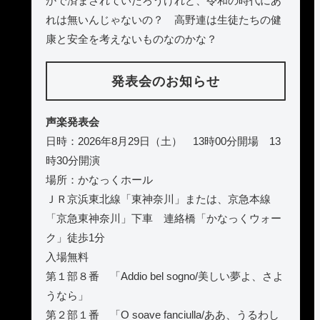
かで済まされていたろうけれど、令和の時代にあ
れは無いんじゃないの？ 高野連は生徒たちの健
康と安全を考えないものなのかな？
発表会のお知らせ
声楽発表会
日時：2026年8月29日（土） 13時00分開場 13
時30分開演
場所：かなっくホール
ＪＲ京浜東北線「東神奈川」または、京急本線
「京急東神奈川」下車 連絡橋「かなっくウォー
ク」徒歩1分
入場無料
第１部８番 「Addio bel sogno/美しい夢よ、さよ
うなら」
第２部１番 「O soave fanciulla/ああ、うるわし