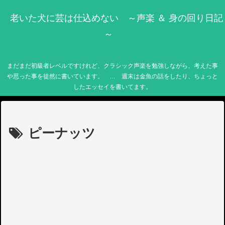
老いた犬に芸は仕込めない ～声楽 ＆ 身の回り日記
～
まだまだ初級者レベルですけれど、クラシック声楽を勉強しながら、考えた事
や思った事を徒然に書いています。 … 週末は金魚の話をしたり、ちょっと
したエッセイを書いてます。
ピーナッツ