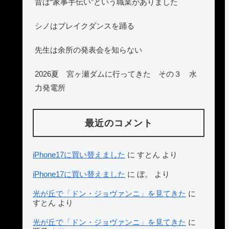
昔は“家事手伝い”という職業がありました
シノはブレイクダンスを踊る
先生は余所の発表会を知らない
2026夏 宮ヶ瀬ダムに行ってきた その３ 水
力発電所
最近のコメント
iPhone17に買い替えました
に
すとん
より
iPhone17に買い替えました
に
ぼ。
より
光が丘で「ドン・ジョヴァンニ」を見てきた
に
すとん
より
光が丘で「ドン・ジョヴァンニ」を見てきた
に