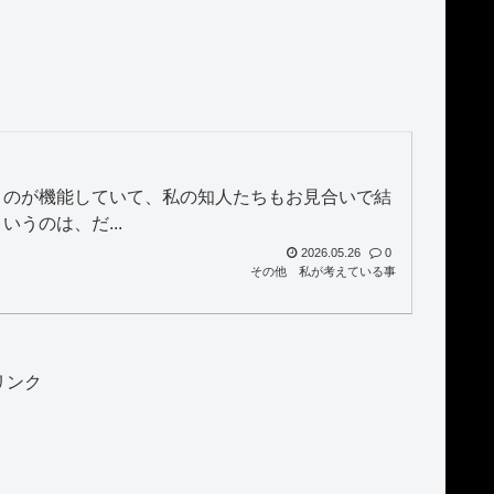
うのが機能していて、私の知人たちもお見合いで結
うのは、だ...
2026.05.26
0
その他
私が考えている事
リンク