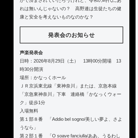
かで済まされていたろうけれど、令和の時代にあ
れは無いんじゃないの？ 高野連は生徒たちの健
康と安全を考えないものなのかな？
発表会のお知らせ
声楽発表会
日時：2026年8月29日（土） 13時00分開場 13
時30分開演
場所：かなっくホール
ＪＲ京浜東北線「東神奈川」または、京急本線
「京急東神奈川」下車 連絡橋「かなっくウォー
ク」徒歩1分
入場無料
第１部８番 「Addio bel sogno/美しい夢よ、さよ
うなら」
第２部１番 「O soave fanciulla/ああ、うるわし