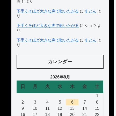
匿子
より
下手くそほど大きな声で歌いたがる
に
すとん
よ
り
下手くそほど大きな声で歌いたがる
に
ショウ
よ
り
下手くそほど大きな声で歌いたがる
に
すとん
よ
り
カレンダー
2026年8月
日
月
火
水
木
金
土
1
2
3
4
5
6
7
8
9
10
11
12
13
14
15
16
17
18
19
20
21
22