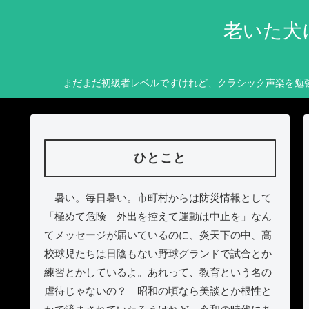
老いた犬
まだまだ初級者レベルですけれど、クラシック声楽を勉
ひとこと
暑い。毎日暑い。市町村からは防災情報として
「極めて危険 外出を控えて運動は中止を」なん
てメッセージが届いているのに、炎天下の中、高
校球児たちは日陰もない野球グランドで試合とか
練習とかしているよ。あれって、教育という名の
虐待じゃないの？ 昭和の頃なら美談とか根性と