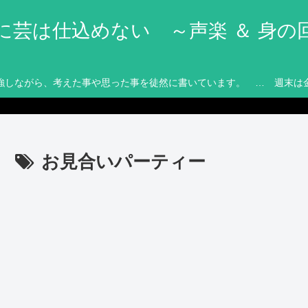
に芸は仕込めない ～声楽 ＆ 身の
強しながら、考えた事や思った事を徒然に書いています。 … 週末は
お見合いパーティー