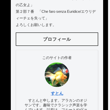
の乙女よ」
第２部７番 「Che faro senza Euridice/エウリデ
ィーチェを失って」
よろしくお願いします。
プロフィール
このサイトの作者
すとん
すとんと申します。アラカンのオジ
サンです。趣味でクラシック声楽を学
んでいます。以前は、フルートやヴァ