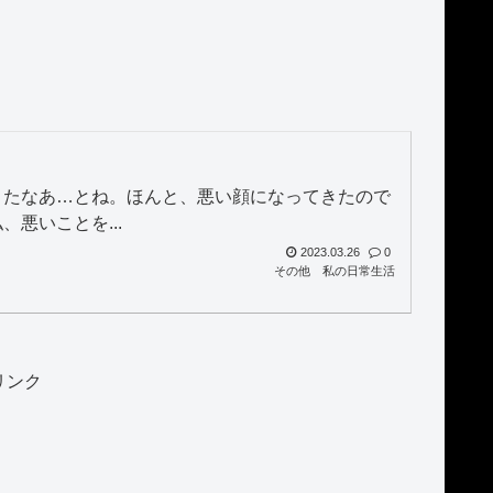
きたなあ…とね。ほんと、悪い顔になってきたので
悪いことを...
2023.03.26
0
その他
私の日常生活
リンク