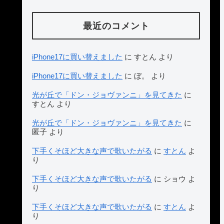
最近のコメント
iPhone17に買い替えました
に
すとん
より
iPhone17に買い替えました
に
ぼ。
より
光が丘で「ドン・ジョヴァンニ」を見てきた
に
すとん
より
光が丘で「ドン・ジョヴァンニ」を見てきた
に
匿子
より
下手くそほど大きな声で歌いたがる
に
すとん
よ
り
下手くそほど大きな声で歌いたがる
に
ショウ
よ
り
下手くそほど大きな声で歌いたがる
に
すとん
よ
り