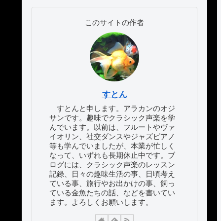
このサイトの作者
すとん
すとんと申します。アラカンのオジ
サンです。趣味でクラシック声楽を学
んでいます。以前は、フルートやヴァ
イオリン、社交ダンスやジャズピアノ
等も学んでいましたが、本業が忙しく
なって、いずれも長期休止中です。ブ
ログには、クラシック声楽のレッスン
記録、日々の趣味生活の事、日頃考え
ている事、旅行やお出かけの事、飼っ
ている金魚たちの話、などを書いてい
ます。よろしくお願いします。