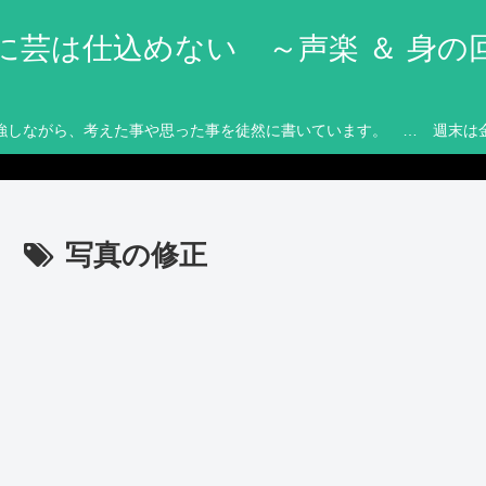
に芸は仕込めない ～声楽 ＆ 身の
強しながら、考えた事や思った事を徒然に書いています。 … 週末は
写真の修正