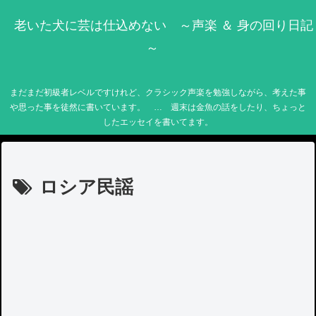
老いた犬に芸は仕込めない ～声楽 ＆ 身の回り日記
～
まだまだ初級者レベルですけれど、クラシック声楽を勉強しながら、考えた事
や思った事を徒然に書いています。 … 週末は金魚の話をしたり、ちょっと
したエッセイを書いてます。
ロシア民謡