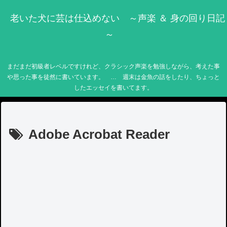
老いた犬に芸は仕込めない ～声楽 ＆ 身の回り日記
～
まだまだ初級者レベルですけれど、クラシック声楽を勉強しながら、考えた事
や思った事を徒然に書いています。 … 週末は金魚の話をしたり、ちょっと
したエッセイを書いてます。
Adobe Acrobat Reader