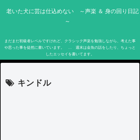
老いた犬に芸は仕込めない ～声楽 ＆ 身の回り日記
～
まだまだ初級者レベルですけれど、クラシック声楽を勉強しながら、考えた事
や思った事を徒然に書いています。 … 週末は金魚の話をしたり、ちょっと
したエッセイを書いてます。
キンドル