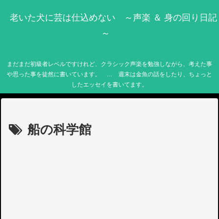
老いた犬に芸は仕込めない ～声楽 ＆ 身の回り日記
～
まだまだ初級者レベルですけれど、クラシック声楽を勉強しながら、考えた事
や思った事を徒然に書いています。 … 週末は金魚の話をしたり、ちょっと
したエッセイを書いてます。
船の科学館